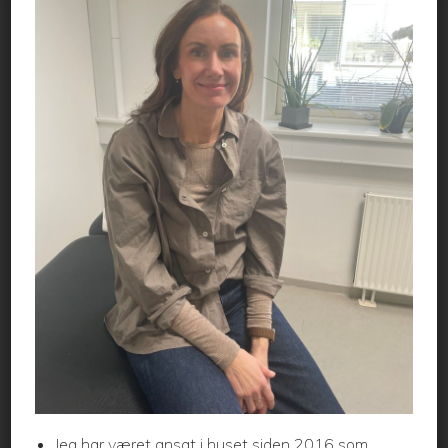
3 måneder
Nej
Pneumokok (se 2)
5 måneder
Ja
Di-Te-Ki-Pol-Hib
5 måneder
Ja
Pneumokok
12 måneder
Ja
Di-Te-Ki-Pol-Hib
12 måneder
Ja
Pneumokok
15 måneder
Nej
MFR (se 3)
2 år
Ja
Ingen
3 år
Ja
Ingen
4 år
Ja
MFR
5 år
Ja
Di-Te-Ki-Pol
revaccination
Jeg har været ansat i huset siden 2016 som
12 år
Nej
MFR (se 4)