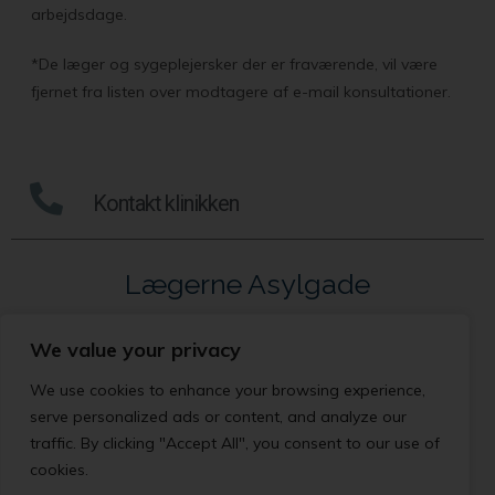
arbejdsdage.
*De læger og sygeplejersker der er fraværende, vil være
fjernet fra listen over modtagere af e-mail konsultationer.
Kontakt klinikken
Lægerne Asylgade
Asylgade 19
We value your privacy
9900 Frederikshavn
We use cookies to enhance your browsing experience,
Tlf.: 98 14 40 40
serve personalized ads or content, and analyze our
Fax: 98 43 10 20
traffic. By clicking "Accept All", you consent to our use of
cookies.
Privatlivspolitik