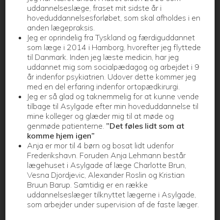
uddannelseslæge, fraset mit sidste år i
hoveduddannelsesforløbet, som skal afholdes i en
12 år
Nej
HPV – 2
anden lægepraksis.
gange (se 5)
Jeg er oprindelig fra Tyskland og færdiguddannet
som læge i 2014 i Hamborg, hvorefter jeg flyttede
til Danmark. Inden jeg læste medicin, har jeg
uddannet mig som socialpædagog og arbejdet i 9
Di-Te-Ki-Pol-Hib+Hbv: Difteri-Stivkrampe-Kighoste-
år indenfor psykiatrien. Udover dette kommer jeg
Polio-Haemophilus influenza type b-Hepatitis B.
med en del erfaring indenfor ortopædkirurgi.
Jeg er så glad og taknemmelig for at kunne vende
Pneumokok
tilbage til Asylgade efter min hoveduddannelse til
MFR: Mæslinger-Fåresyge- Røde hunde
mine kolleger og glæder mig til at møde og
Hvis ikke barnet har fået to MFR-vaccinationer tidligere
genmøde patienterne.
”Det føles lidt som at
HPV: Livmoderhalskræft
komme hjem igen”
Anja er mor til 4 børn og bosat lidt udenfor
Det danske børnevaccinationsprogram er et tilbud til alle
Frederikshavn. Foruden Anja Lehmann består
lægehuset i Asylgade af læge Charlotte Brun,
børn om gratis vaccination mod infektionssygdomme:
Vesna Djordjevic, Alexander Roslin og Kristian
Bruun Barup. Samtidig er en række
Difteri (bakterie), der bl.a. kan give alvorlig
uddannelseslæger tilknyttet lægerne i Asylgade,
halsbetændelse.
som arbejder under supervision af de faste læger.
Stivkrampe (bakterie), man kan få efter sårinfektion